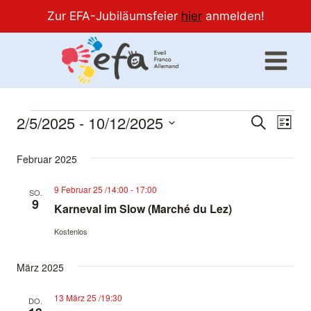
Zur EFA-Jubiläumsfeier
hier
anmelden!
Zum
Inhalt
springen
2/5/2025
 - 
10/12/2025
Veranstaltungen
Ver
Verans
Suche
Liste
Datum
Ans
Suche
Februar 2025
wählen.
Nav
und
9 Februar 25 /14:00
-
17:00
SO.
9
Karneval im Slow (Marché du Lez)
Ansich
Kostenlos
Naviga
März 2025
13 März 25 /19:30
DO.