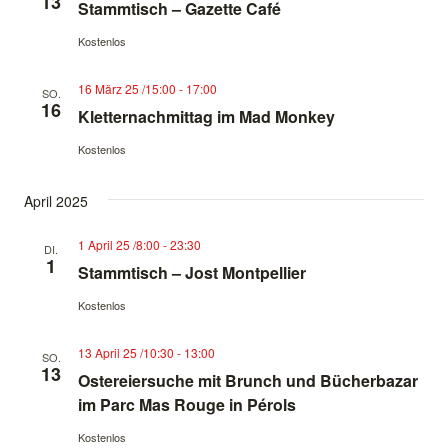
13
Stammtisch – Gazette Café
Kostenlos
16 März 25 /15:00
-
17:00
SO.
16
Kletternachmittag im Mad Monkey
Kostenlos
April 2025
1 April 25 /8:00
-
23:30
DI.
1
Stammtisch – Jost Montpellier
Kostenlos
13 April 25 /10:30
-
13:00
SO.
13
Ostereiersuche mit Brunch und Bücherbazar
im Parc Mas Rouge in Pérols
Kostenlos