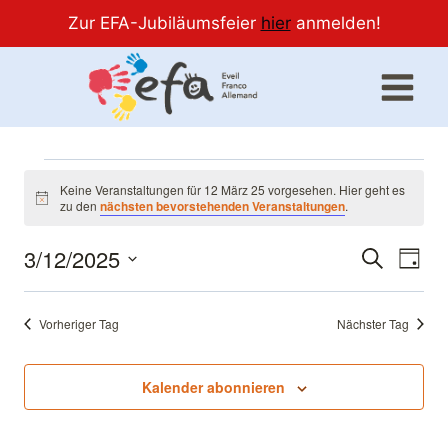
Zur EFA-Jubiläumsfeier
hier
anmelden!
Zum
Inhalt
springen
Veranstaltungen
Keine Veranstaltungen für 12 März 25 vorgesehen. Hier geht es
Hinweis
zu den
nächsten bevorstehenden Veranstaltungen
.
für
3/12/2025
Ver
Verans
Suche
Tag
12
Datum
Ans
Suche
wählen.
März
Vorheriger Tag
Nächster Tag
Nav
und
25
Ansich
Kalender abonnieren
Naviga