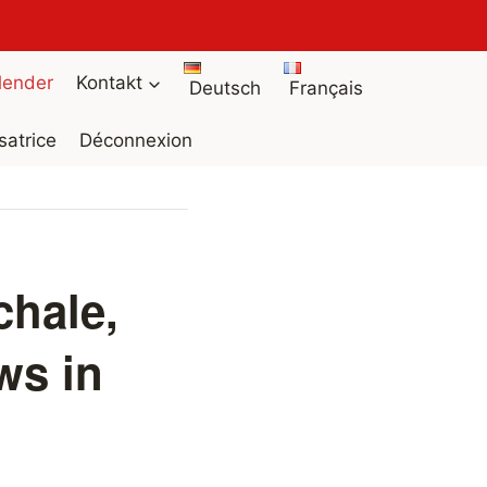
lender
Kontakt
Deutsch
Français
isatrice
Déconnexion
chale,
ws in