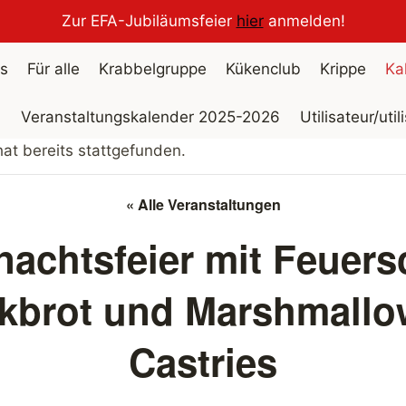
Zur EFA-Jubiläumsfeier
hier
anmelden!
s
Für alle
Krabbelgruppe
Kükenclub
Krippe
Ka
Veranstaltungskalender 2025-2026
Utilisateur/util
at bereits stattgefunden.
« Alle Veranstaltungen
achtsfeier mit Feuers
kbrot und Marshmallo
Castries