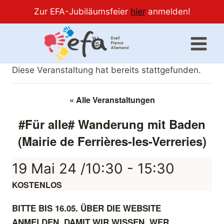
Zur EFA-Jubiläumsfeier
hier
anmelden!
Zum
Inhalt
springen
Diese Veranstaltung hat bereits stattgefunden.
« Alle Veranstaltungen
#Für alle# Wanderung mit Baden
(Mairie de Ferrières-les-Verreries)
19 Mai 24 /10:30
-
15:30
KOSTENLOS
BITTE BIS 16.05. ÜBER DIE WEBSITE
ANMELDEN, DAMIT WIR WISSEN, WER