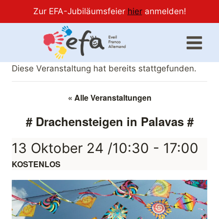
Zur EFA-Jubiläumsfeier
hier
anmelden!
Zum
Inhalt
springen
Diese Veranstaltung hat bereits stattgefunden.
« Alle Veranstaltungen
# Drachensteigen in Palavas #
13 Oktober 24 /10:30
-
17:00
KOSTENLOS